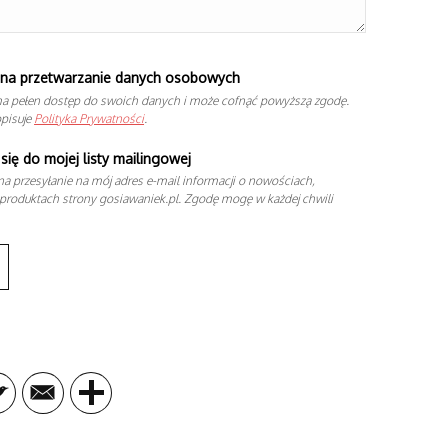
na przetwarzanie danych osobowych
a pełen dostęp do swoich danych i może cofnąć powyższą zgodę.
opisuje
Polityka Prywatności
.
się do mojej listy mailingowej
a przesyłanie na mój adres e-mail informacji o nowościach,
produktach strony gosiawaniek.pl. Zgodę mogę w każdej chwili