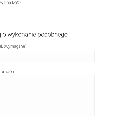
walna 129zł
j o wykonanie podobnego
il (wymagane)
domości