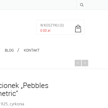
W KOSZYKU
(0)
0.00
zł
Brak produktów w koszyku.
BLOG
KONTAKT
cionek „Pebbles
etric”
 925, cyrkonia