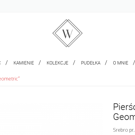
C
KAMIENIE
KOLEKCJE
PUDEŁKA
O MNIE
eometric”
Pierś
Geom
Srebro pr.