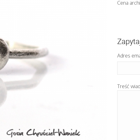
Cena archi
Zapyta
Adres ema
Treść wia