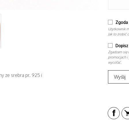
Zgoda 
Użytkownik m
Jak to zrobić 
Dopisz 
Zgadzam się n
promocjach i 
wycofać.
y ze srebra pr. 925 i