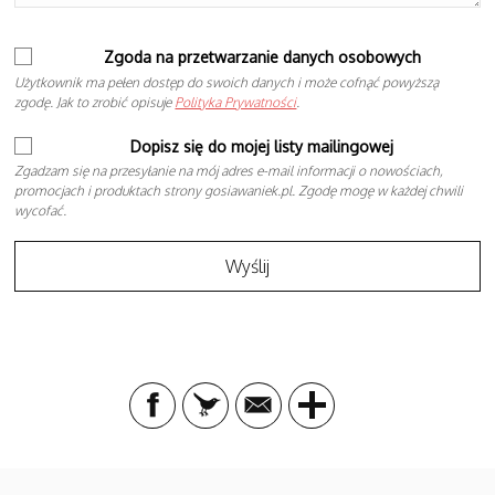
Zgoda na przetwarzanie danych osobowych
Użytkownik ma pełen dostęp do swoich danych i może cofnąć powyższą
zgodę. Jak to zrobić opisuje
Polityka Prywatności
.
Dopisz się do mojej listy mailingowej
Zgadzam się na przesyłanie na mój adres e-mail informacji o nowościach,
promocjach i produktach strony gosiawaniek.pl. Zgodę mogę w każdej chwili
wycofać.