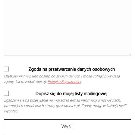
Zgoda na przetwarzanie danych osobowych
Użytkownik ma pełen dostęp do swoich danych i może cofnąć powyższą
zgodę. Jak to zrobić opisuje
Polityka Prywatności
.
Dopisz się do mojej listy mailingowej
Zgadzam się na przesyłanie na mój adres e-mail informacji o nowościach,
promocjach i produktach strony gosiawaniek.pl. Zgodę mogę w każdej chwili
wycofać.