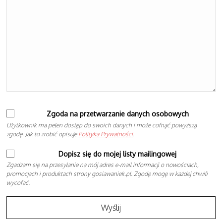
Zgoda na przetwarzanie danych osobowych
Użytkownik ma pełen dostęp do swoich danych i może cofnąć powyższą
zgodę. Jak to zrobić opisuje
Polityka Prywatności
.
Dopisz się do mojej listy mailingowej
Zgadzam się na przesyłanie na mój adres e-mail informacji o nowościach,
promocjach i produktach strony gosiawaniek.pl. Zgodę mogę w każdej chwili
wycofać.