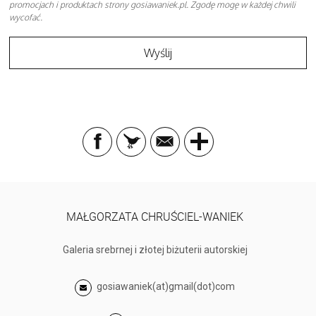
promocjach i produktach strony gosiawaniek.pl. Zgodę mogę w każdej chwili
wycofać.
MAŁGORZATA CHRUŚCIEL-WANIEK
Galeria srebrnej i złotej biżuterii autorskiej
gosiawaniek(at)gmail(dot)com