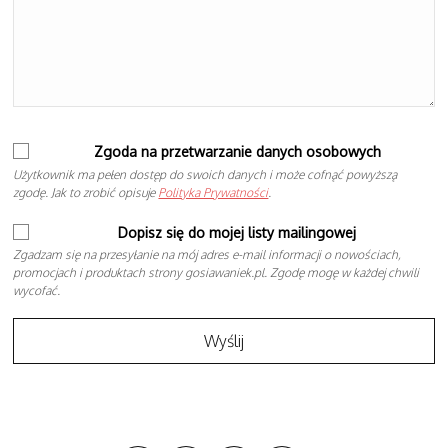
Zgoda na przetwarzanie danych osobowych
Użytkownik ma pełen dostęp do swoich danych i może cofnąć powyższą
zgodę. Jak to zrobić opisuje
Polityka Prywatności
.
Dopisz się do mojej listy mailingowej
Zgadzam się na przesyłanie na mój adres e-mail informacji o nowościach,
promocjach i produktach strony gosiawaniek.pl. Zgodę mogę w każdej chwili
wycofać.