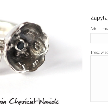
Zapyta
Adres ema
Treść wia