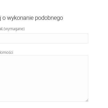
j o wykonanie podobnego
il (wymagane)
domości