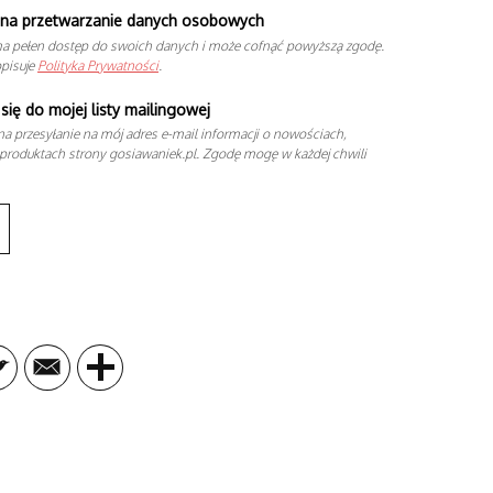
na przetwarzanie danych osobowych
a pełen dostęp do swoich danych i może cofnąć powyższą zgodę.
opisuje
Polityka Prywatności
.
się do mojej listy mailingowej
a przesyłanie na mój adres e-mail informacji o nowościach,
produktach strony gosiawaniek.pl. Zgodę mogę w każdej chwili