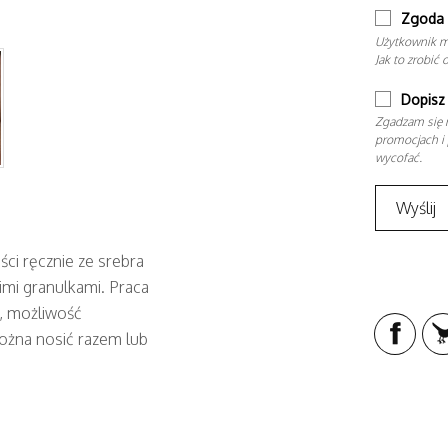
Zgoda 
Użytkownik m
Jak to zrobić 
Dopisz 
Zgadzam się n
promocjach i 
wycofać.
ści ręcznie ze srebra
mi granulkami. Praca
5, możliwość
można nosić razem lub