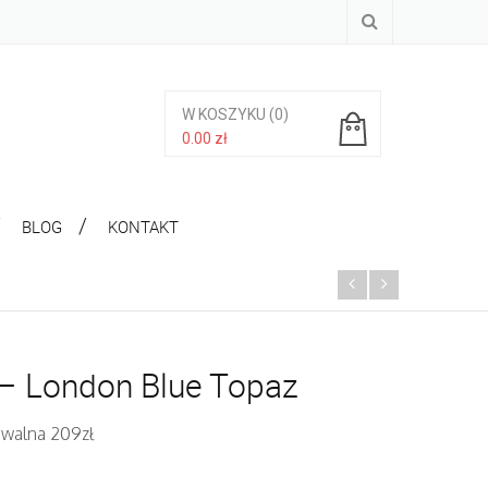
W KOSZYKU
(0)
0.00
zł
Brak produktów w koszyku.
BLOG
KONTAKT
– London Blue Topaz
iwalna 209zł