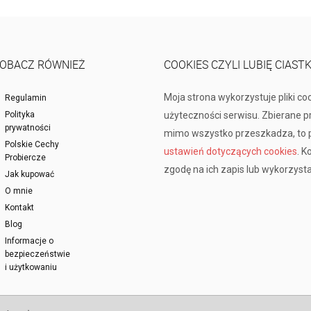
OBACZ RÓWNIEŻ
COOKIES CZYLI LUBIĘ CIAST
Moja strona wykorzystuje pliki co
Regulamin
Polityka
użyteczności serwisu. Zbierane 
prywatności
mimo wszystko przeszkadza, to p
Polskie Cechy
ustawień dotyczących cookies
. K
Probiercze
zgodę na ich zapis lub wykorzysta
Jak kupować
O mnie
Kontakt
Blog
Informacje o
bezpieczeństwie
i użytkowaniu