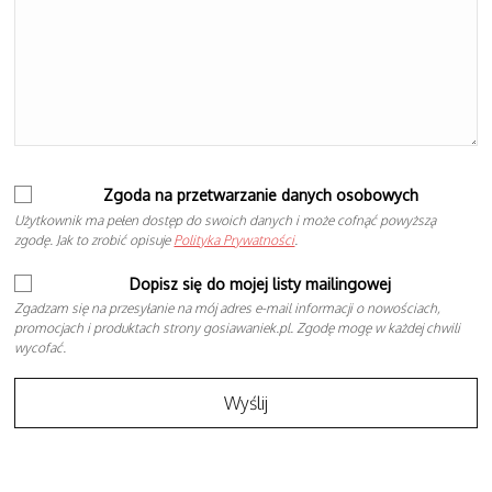
Zgoda na przetwarzanie danych osobowych
Użytkownik ma pełen dostęp do swoich danych i może cofnąć powyższą
zgodę. Jak to zrobić opisuje
Polityka Prywatności
.
Dopisz się do mojej listy mailingowej
Zgadzam się na przesyłanie na mój adres e-mail informacji o nowościach,
promocjach i produktach strony gosiawaniek.pl. Zgodę mogę w każdej chwili
wycofać.