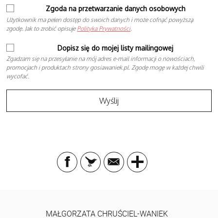
Zgoda na przetwarzanie danych osobowych
Użytkownik ma pełen dostęp do swoich danych i może cofnąć powyższą
zgodę. Jak to zrobić opisuje
Polityka Prywatności
.
Dopisz się do mojej listy mailingowej
Zgadzam się na przesyłanie na mój adres e-mail informacji o nowościach,
promocjach i produktach strony gosiawaniek.pl. Zgodę mogę w każdej chwili
wycofać.
MAŁGORZATA CHRUŚCIEL-WANIEK