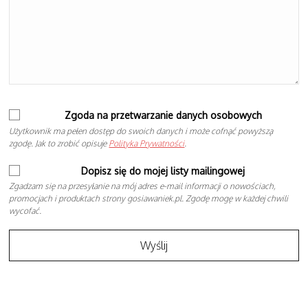
Zgoda na przetwarzanie danych osobowych
Użytkownik ma pełen dostęp do swoich danych i może cofnąć powyższą
zgodę. Jak to zrobić opisuje
Polityka Prywatności
.
Dopisz się do mojej listy mailingowej
Zgadzam się na przesyłanie na mój adres e-mail informacji o nowościach,
promocjach i produktach strony gosiawaniek.pl. Zgodę mogę w każdej chwili
wycofać.