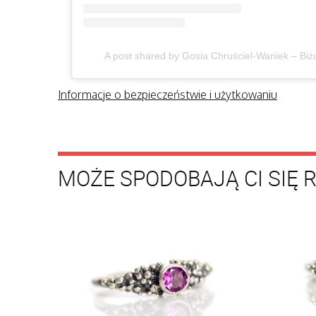
A post shared by Gosia Chruściel-Waniek – Bi
Informacje o bezpieczeństwie i użytkowaniu
MOŻE SPODOBAJĄ CI SIĘ 