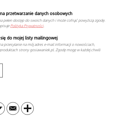
na przetwarzanie danych osobowych
a pełen dostęp do swoich danych i może cofnąć powyższą zgodę.
opisuje
Polityka Prywatności
.
się do mojej listy mailingowej
a przesyłanie na mój adres e-mail informacji o nowościach,
produktach strony gosiawaniek.pl. Zgodę mogę w każdej chwili