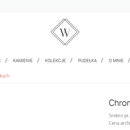
C
KAMIENIE
KOLEKCJE
PUDEŁKA
O MNIE
zkach
Chro
Srebro pr
Cena arch