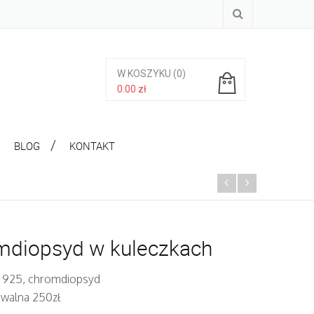
W KOSZYKU
(0)
0.00
zł
Brak produktów w koszyku.
BLOG
KONTAKT
mdiopsyd w kuleczkach
. 925, chromdiopsyd
iwalna 250zł