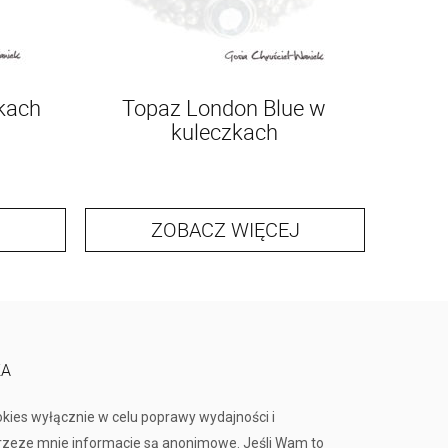
kach
Topaz London Blue w
kuleczkach
ZOBACZ WIĘCEJ
KA
okies wyłącznie w celu poprawy wydajności i
przeze mnie informacje są anonimowe. Jeśli Wam to