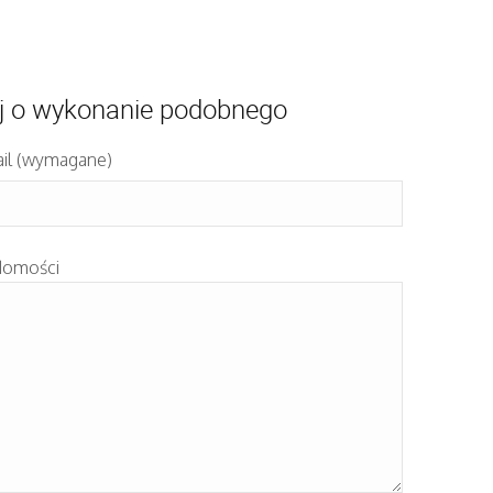
j o wykonanie podobnego
il (wymagane)
domości