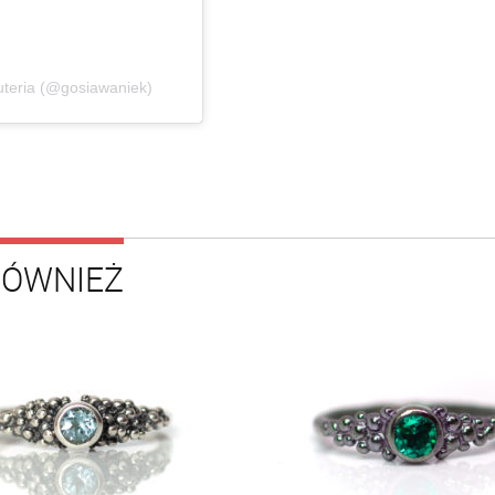
żuteria (@gosiawaniek)
RÓWNIEŻ