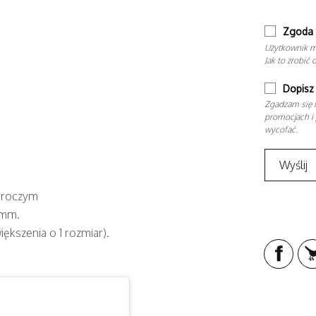
Zgoda 
Użytkownik m
Jak to zrobić 
Dopisz 
Zgadzam się n
promocjach i 
wycofać.
 uroczym
4mm.
ększenia o 1 rozmiar).