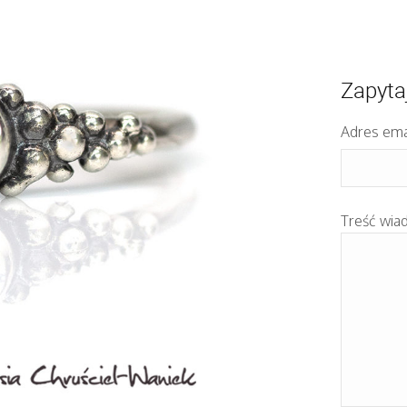
Zapyta
Adres ema
Treść wia