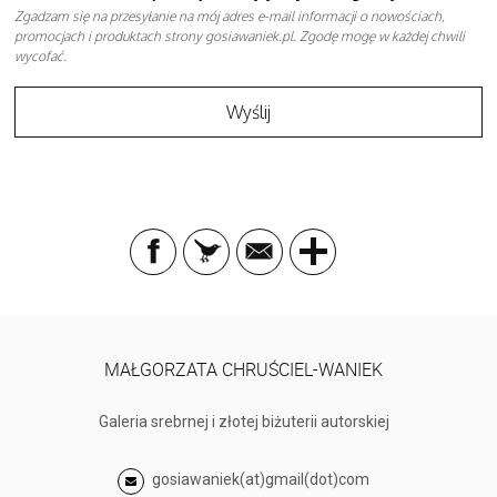
Zgadzam się na przesyłanie na mój adres e-mail informacji o nowościach,
promocjach i produktach strony gosiawaniek.pl. Zgodę mogę w każdej chwili
wycofać.
MAŁGORZATA CHRUŚCIEL-WANIEK
Galeria srebrnej i złotej biżuterii autorskiej
gosiawaniek(at)gmail(dot)com