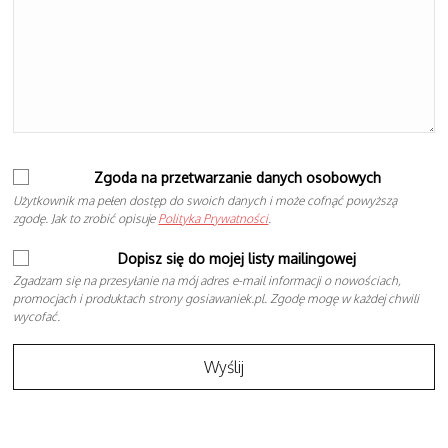
Zgoda na przetwarzanie danych osobowych
Użytkownik ma pełen dostęp do swoich danych i może cofnąć powyższą
zgodę. Jak to zrobić opisuje
Polityka Prywatności
.
Dopisz się do mojej listy mailingowej
Zgadzam się na przesyłanie na mój adres e-mail informacji o nowościach,
promocjach i produktach strony gosiawaniek.pl. Zgodę mogę w każdej chwili
wycofać.