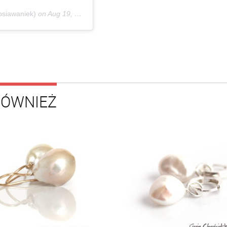
osiawaniek)
on
Aug 19, 2020 at 6:58am PDT
RÓWNIEŻ