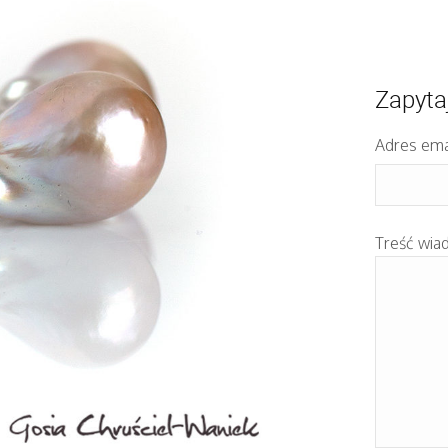
Zapyta
Adres ema
Treść wia