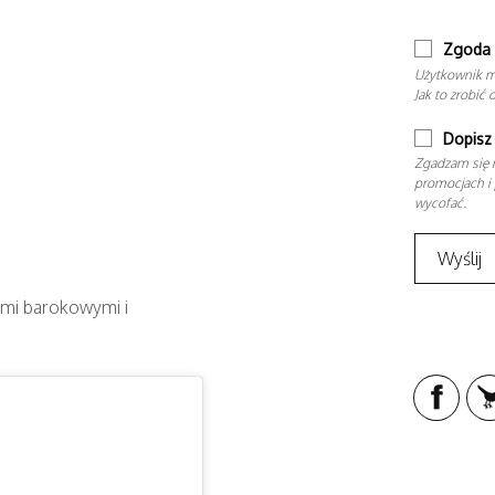
Zgoda 
Użytkownik m
Jak to zrobić 
Dopisz 
Zgadzam się n
promocjach i 
wycofać.
ami barokowymi i