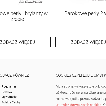
owe perły i brylanty w
Barokowe perły 2 
złocie
ZOBACZ WIĘCEJ
ZOBACZ WIĘCEJ
OBACZ RÓWNIEŻ
COOKIES CZYLI LUBIĘ CIAST
Moja strona wykorzystuje pliki co
Regulamin
Polityka
użyteczności serwisu. Zbierane 
prywatności
mimo wszystko przeszkadza, to p
Polskie Cechy
ustawień dotyczących cookies
. K