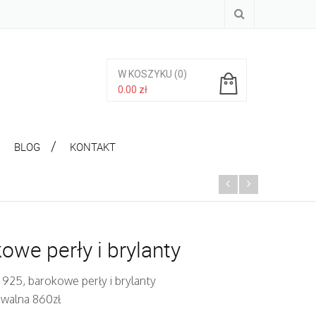
W KOSZYKU
(0)
0.00
zł
Brak produktów w koszyku.
BLOG
KONTAKT
owe perły i brylanty
 925, barokowe perły i brylanty
iwalna 860zł