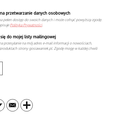
na przetwarzanie danych osobowych
a pełen dostęp do swoich danych i może cofnąć powyższą zgodę.
opisuje
Polityka Prywatności
.
się do mojej listy mailingowej
a przesyłanie na mój adres e-mail informacji o nowościach,
produktach strony gosiawaniek.pl. Zgodę mogę w każdej chwili