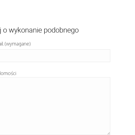
j o wykonanie podobnego
il (wymagane)
domości