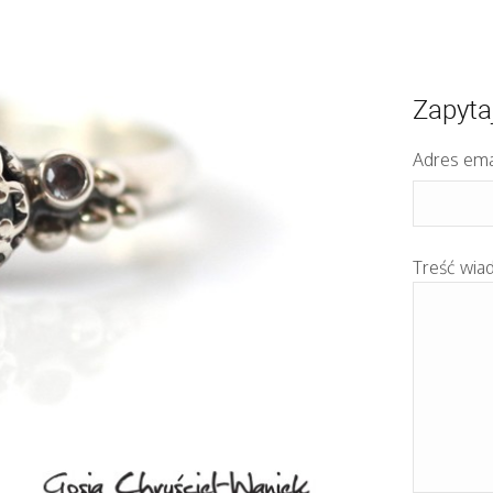
Zapyta
Adres ema
Treść wia