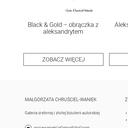
Black & Gold – obrączka z
Alek
aleksandrytem
ZOBACZ WIĘCEJ
MAŁGORZATA CHRUŚCIEL-WANIEK
Z
Galeria srebrnej i złotej biżuterii autorskiej
gosiawaniek(at)gmail(dot)com