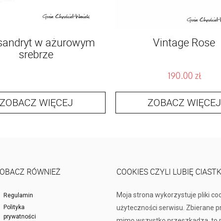
sandryt w ażurowym
Vintage Rose
srebrze
190.00
zł
ZOBACZ WIĘCEJ
ZOBACZ WIĘCEJ
OBACZ RÓWNIEŻ
COOKIES CZYLI LUBIĘ CIAST
Moja strona wykorzystuje pliki co
Regulamin
Polityka
użyteczności serwisu. Zbierane 
prywatności
mimo wszystko przeszkadza, to p