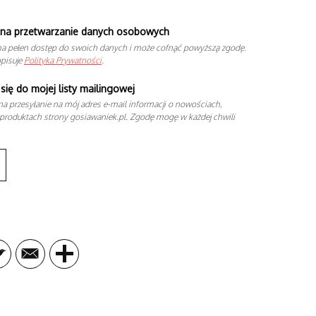
na przetwarzanie danych osobowych
a pełen dostęp do swoich danych i może cofnąć powyższą zgodę.
opisuje
Polityka Prywatności
.
się do mojej listy mailingowej
a przesyłanie na mój adres e-mail informacji o nowościach,
produktach strony gosiawaniek.pl. Zgodę mogę w każdej chwili