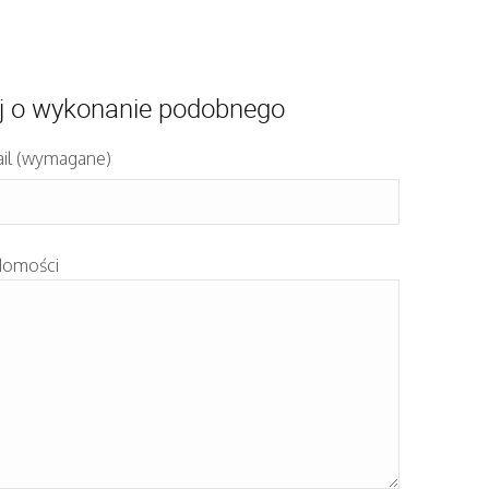
j o wykonanie podobnego
il (wymagane)
domości