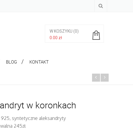
W KOSZYKU
(0)
0.00
zł
Brak produktów w koszyku.
BLOG
KONTAKT
andryt w koronkach
. 925, syntetyczne aleksandryty
iwalna 245zł