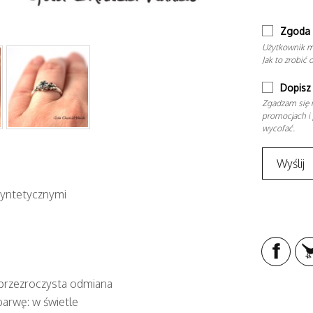
Zgoda 
Użytkownik m
Jak to zrobić 
Dopisz 
Zgadzam się n
promocjach i 
wycofać.
syntetycznymi
 przezroczysta odmiana
barwę: w świetle