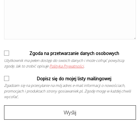
Zgoda na przetwarzanie danych osobowych
Użytkownik ma pełen dostęp do swoich danych i może cofnąć powyższą
zgodę. Jak to zrobić opisuje
Polityka Prywatności
.
Dopisz się do mojej listy mailingowej
Zgadzam się na przesyłanie na mój adres e-mail informacji o nowościach,
promocjach i produktach strony gosiawaniek.pl. Zgodę mogę w każdej chwili
wycofać.